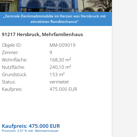
„Zentrale Denkmal­im­mo­bilie im Herzen von Hersbruck mit
attrak­tiver Renditechance”
91217 Hersbruck, Mehrfamilienhaus
Objekt ID:
MM-009019
Zimmer:
9
Wohnfläche:
168,30 m²
Nutzfläche:
240,10 m²
Grundstück:
153 m²
Status:
vermietet
Kaufpreis:
475.000 EUR
Kaufpreis:
475.000 EUR
Provision: 3,57 % inkl. Mehrwertsteuer