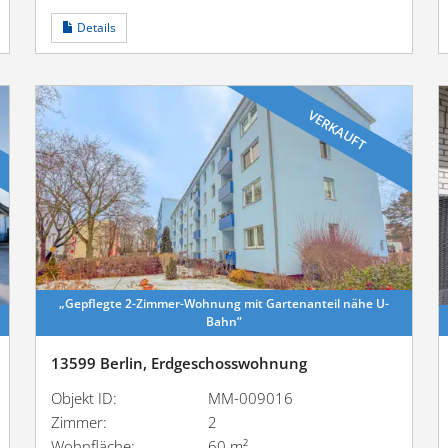
Details
VERKAUFT
„Gepflegte 2-Zimmer-Wohnung mit Garten­anteil nähe U-
Bahn”
13599 Berlin, Erdgeschosswohnung
Objekt ID:
MM-009016
Zimmer:
2
Wohnfläche:
60 m²