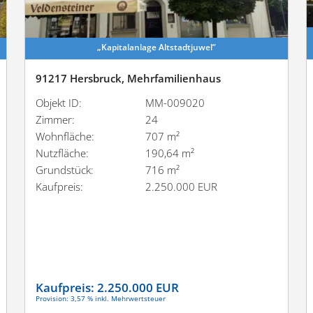
„Kapital­anlage Altstadtjuwel”
91217 Hersbruck, Mehrfamilienhaus
Objekt ID:
MM-009020
Zimmer:
24
Wohnfläche:
707 m²
Nutzfläche:
190,64 m²
Grundstück:
716 m²
Kaufpreis:
2.250.000 EUR
Kaufpreis:
2.250.000 EUR
Provision: 3,57 % inkl. Mehrwertsteuer