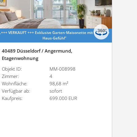
„+++ VERKAUFT +++ Exklusive Garten-Maiso­nette mit Haus-im-
Haus-Gefühl”
40489 Düsseldorf / Angermund,
Etagenwohnung
Objekt ID:
MM-008998
Zimmer:
4
Wohnfläche:
98,68 m²
Verfügbar ab:
sofort
Kaufpreis:
699.000 EUR