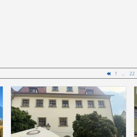
1
…
22