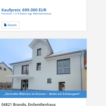
Kaufpreis:
699.000 EUR
Provision: 1,5 % Netto zzgl. Mehrwertsteuer
Details
„Zentrales Wohnen im Grünen – direkt am Schlosspark”
04821 Brandis, Einfamilienhaus