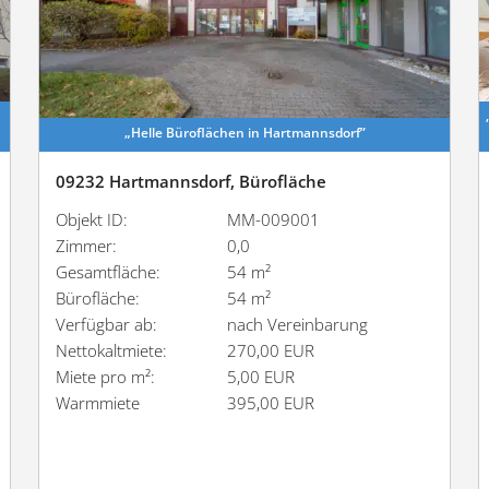
„Helle Büroflächen in Hartmannsdorf”
09232 Hartmannsdorf, Bürofläche
Objekt ID:
MM-009001
Zimmer:
0,0
Gesamtfläche:
54 m²
Bürofläche:
54 m²
Verfügbar ab:
nach Vereinbarung
Nettokaltmiete:
270,00 EUR
Miete pro m²:
5,00 EUR
Warmmiete
395,00 EUR