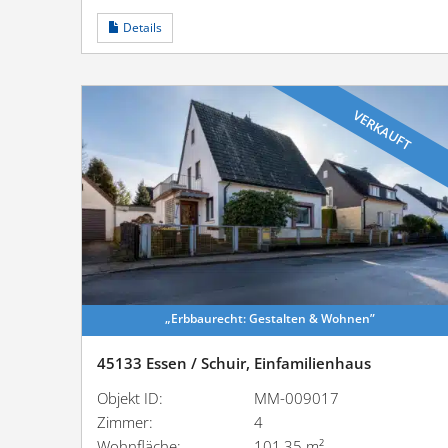
Details
VERKAUFT
„Erbbau­recht: Gestalten & Wohnen”
45133 Essen / Schuir, Einfamilienhaus
Objekt ID:
MM-009017
Zimmer:
4
Wohnfläche:
101,35 m²