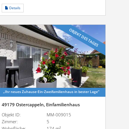
Details
OBJEKT DES TAGES
„Ihr neues Zuhause-Ein-Zweifa­mi­li­enhaus in bester Lage”
49179 Ostercappeln, Einfamilienhaus
Objekt ID:
MM-009015
Zimmer:
5
Wohnfläche:
174 m²