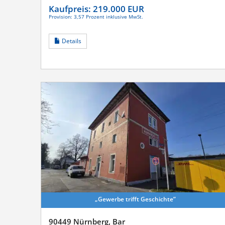
Kaufpreis:
219.000 EUR
Provision: 3,57 Prozent inklusive MwSt.
Details
„Gewerbe trifft Geschichte”
90449 Nürnberg, Bar