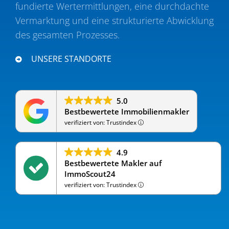
fundierte Wertermitt­lungen, eine durch­dachte
Vermarktung und eine struk­tu­rierte Abwicklung
des gesamten Prozesses.
UNSERE STANDORTE
5.0
Bestbewertete Immobilienmakler
verifiziert von: Trustindex
4.9
Bestbewertete Makler auf
ImmoScout24
verifiziert von: Trustindex