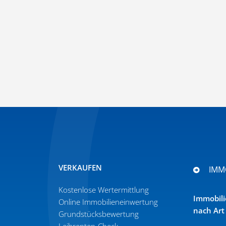
VERKAUFEN
IMM
Kostenlose Wertermittlung
Immobi­li
Online Immobi­li­en­ein­wertung
nach Art
Grund­stücks­be­wertung