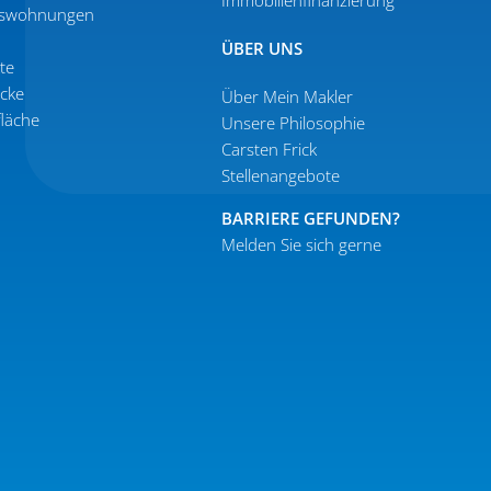
Immobi­li­en­fi­nan­zierung
s­woh­nungen
ÜBER UNS
kte
ücke
Über Mein Makler
fläche
Unsere Philo­sophie
Carsten Frick
Stellen­an­gebote
BARRIERE GEFUNDEN?
Melden Sie sich gerne