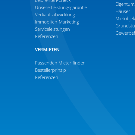
Leibrenten-Check
Eigen­tum
Unsere Leistungsgarantie
Häuser
Verkaufs­ab­wicklung
Mietob­je
Immobilien-Marketing
Grund­st
Serviceleistungen
Gewer­be­
Referenzen
VERMIETEN
Passenden Mieter finden
Bestel­ler­prinzip
Referenzen