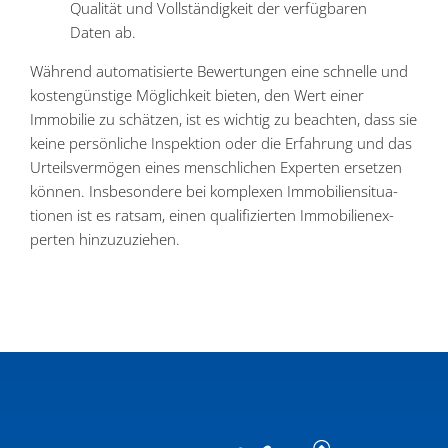
Qualität und Vollstän­digkeit der verfüg­baren
Daten ab.
Während automa­ti­sierte Bewer­tungen eine schnelle und
kosten­günstige Möglichkeit bieten, den Wert einer
Immobilie zu schätzen, ist es wichtig zu beachten, dass sie
keine persön­liche Inspektion oder die Erfahrung und das
Urteils­ver­mögen eines mensch­lichen Experten ersetzen
können. Insbe­sondere bei komplexen Immobi­li­en­si­tua­
tionen ist es ratsam, einen quali­fi­zierten Immobi­li­en­ex­
perten hinzuzuziehen.