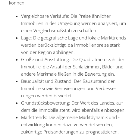
können:
Vergleichbare Verkäufe: Die Preise ähnlicher
Immobilien in der Umgebung werden analy­siert, um
einen Vergleichs­maßstab zu schaffen.
Lage: Die geogra­fische Lage und lokale Markt­trends
werden berück­sichtigt, da Immobi­li­en­preise stark
von der Region abhängen.
Größe und Ausstattung: Die Quadrat­me­terzahl der
Immobilie, die Anzahl der Schlaf­zimmer, Bäder und
andere Merkmale fließen in die Bewertung ein.
Bauqua­lität und Zustand: Der Bauzu­stand der
Immobilie sowie Renovie­rungen und Verbes­se­
rungen werden bewertet.
Grund­stücks­be­wertung: Der Wert des Landes, auf
dem die Immobilie steht, wird ebenfalls einbezogen.
Markt­trends: Die allge­meine Markt­dy­namik und -
entwicklung können dazu verwendet werden,
zukünftige Preis­än­de­rungen zu prognostizieren.