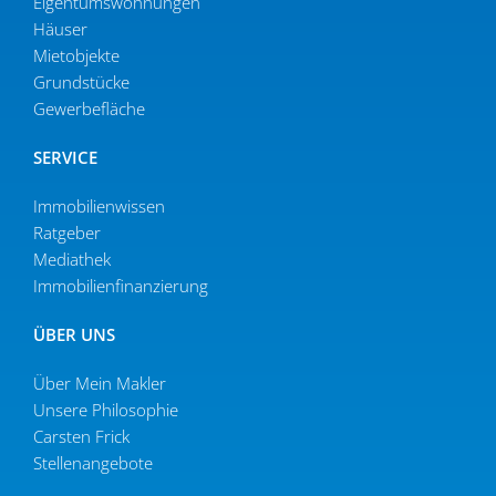
Eigen­tums­woh­nungen
Häuser
Mietob­jekte
Grund­stücke
Gewer­be­fläche
SERVICE
Immobilien­wissen
Ratgeber
Mediathek
Immobi­li­en­fi­nan­zierung
ÜBER UNS
Über Mein Makler
Unsere Philo­sophie
Carsten Frick
Stellen­an­gebote