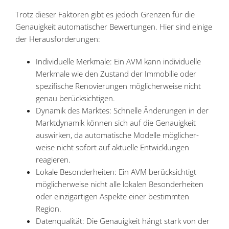
Trotz dieser Faktoren gibt es jedoch Grenzen für die
Genau­igkeit automa­ti­scher Bewer­tungen. Hier sind einige
der Herausforderungen:
Indivi­duelle Merkmale: Ein AVM kann indivi­duelle
Merkmale wie den Zustand der Immobilie oder
spezi­fische Renovie­rungen mögli­cher­weise nicht
genau berücksichtigen.
Dynamik des Marktes: Schnelle Änderungen in der
Markt­dy­namik können sich auf die Genau­igkeit
auswirken, da automa­tische Modelle mögli­cher­
weise nicht sofort auf aktuelle Entwick­lungen
reagieren.
Lokale Beson­der­heiten: Ein AVM berück­sichtigt
mögli­cher­weise nicht alle lokalen Beson­der­heiten
oder einzig­ar­tigen Aspekte einer bestimmten
Region.
Daten­qua­lität: Die Genau­igkeit hängt stark von der