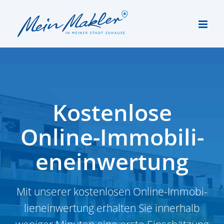
Zum
Inhalt
springen
Kostenlose
Online-Immobi­li­
en­ein­wertung
Mit unserer kosten­losen Online-Immobi­
li­en­ein­wertung erhalten Sie innerhalb