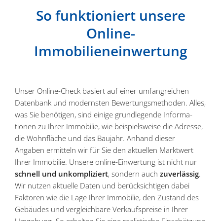
So funktio­niert unsere
Online-
Immobilieneinwertung
Unser Online-Check basiert auf einer umfang­reichen
Datenbank und modernsten Bewer­tungs­me­thoden. Alles,
was Sie benötigen, sind einige grund­le­gende Infor­ma­
tionen zu Ihrer Immobilie, wie beispiels­weise die Adresse,
die Wohnfläche und das Baujahr. Anhand dieser
Angaben ermitteln wir für Sie den aktuellen Marktwert
Ihrer Immobilie. Unsere online-Einwertung ist nicht nur
schnell und unkom­pli­ziert
, sondern auch
zuver­lässig
.
Wir nutzen aktuelle Daten und berück­sich­tigen dabei
Faktoren wie die Lage Ihrer Immobilie, den Zustand des
Gebäudes und vergleichbare Verkaufs­preise in Ihrer
Umgebung. So erhalten Sie eine realis­tische Einschätzung