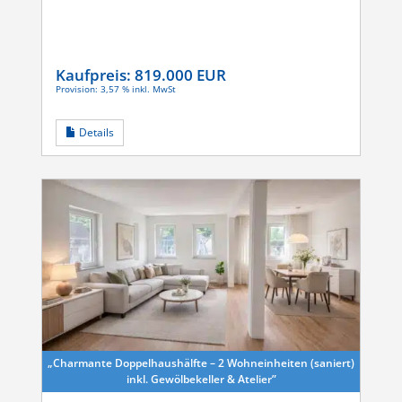
Kaufpreis:
819.000 EUR
Provision: 3,57 % inkl. MwSt
Details
„Charmante Doppel­haus­hälfte – 2 Wohnein­heiten (saniert)
inkl. Gewöl­be­keller & Atelier”