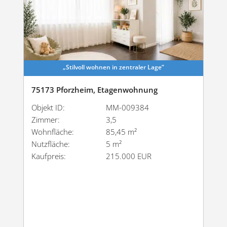
„Stilvoll wohnen in zentraler Lage”
75173 Pforzheim, Etagenwohnung
Objekt ID:
MM-009384
Zimmer:
3,5
Wohnfläche:
85,45 m²
Nutzfläche:
5 m²
Kaufpreis:
215.000 EUR