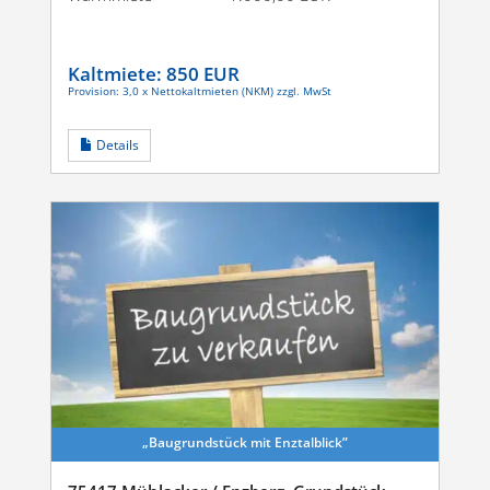
Kaltmiete:
850 EUR
Provision: 3,0 x Nettokaltmieten (NKM) zzgl. MwSt
Details
„Baugrund­stück mit Enztalblick”