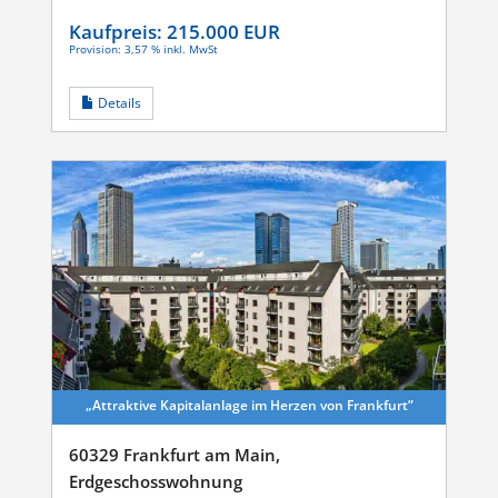
Kaufpreis:
215.000 EUR
Provision: 3,57 % inkl. MwSt
Details
„Attraktive Kapital­anlage im Herzen von Frankfurt”
60329 Frankfurt am Main,
Erdgeschosswohnung