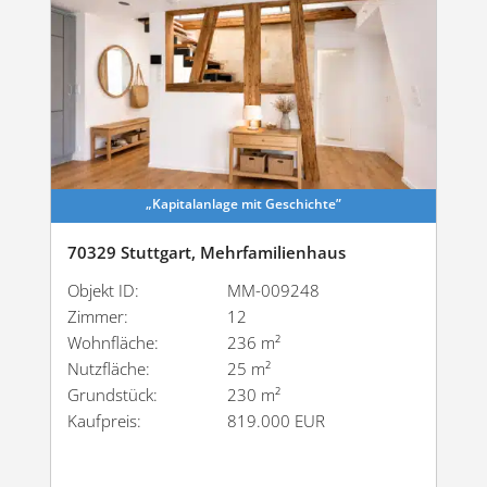
„Kapital­anlage mit Geschichte”
70329 Stuttgart, Mehrfamilienhaus
Objekt ID:
MM-009248
Zimmer:
12
Wohnfläche:
236 m²
Nutzfläche:
25 m²
Grundstück:
230 m²
Kaufpreis:
819.000 EUR