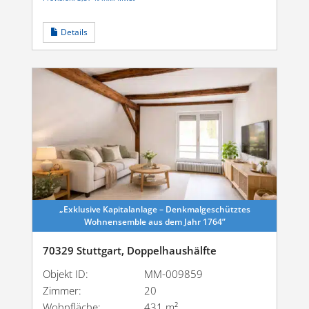
Details
„Exklusive Kapital­anlage – Denkmal­ge­schütztes
Wohnensemble aus dem Jahr 1764”
70329 Stuttgart, Doppelhaushälfte
Objekt ID:
MM-009859
Zimmer:
20
Wohnfläche:
431 m²