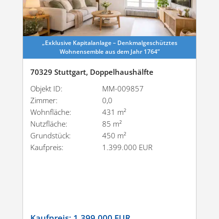
„Exklusive Kapital­anlage – Denkmal­ge­schütztes
Wohnensemble aus dem Jahr 1764”
70329 Stuttgart, Doppelhaushälfte
Objekt ID:
MM-009857
Zimmer:
0,0
Wohnfläche:
431 m²
Nutzfläche:
85 m²
Grundstück:
450 m²
Kaufpreis:
1.399.000 EUR
Kaufpreis:
1.399.000 EUR