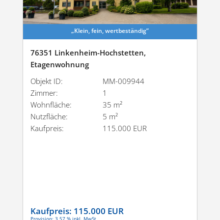
„Klein, fein, wertbeständig”
76351 Linkenheim-Hochstetten,
Etagenwohnung
Objekt ID:
MM-009944
Zimmer:
1
Wohnfläche:
35 m²
Nutzfläche:
5 m²
Kaufpreis:
115.000 EUR
Kaufpreis:
115.000 EUR
Provision: 3,57 % inkl. MwSt