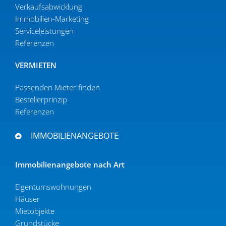
Verkaufs­ab­wicklung
Immobilien-Marketing
Serviceleistungen
Referenzen
VERMIETEN
Passenden Mieter finden
Bestel­ler­prinzip
Referenzen
IMMOBILIENANGEBOTE
Immobi­li­en­an­gebote nach Art
Eigen­tums­woh­nungen
Häuser
Mietob­jekte
Grund­stücke