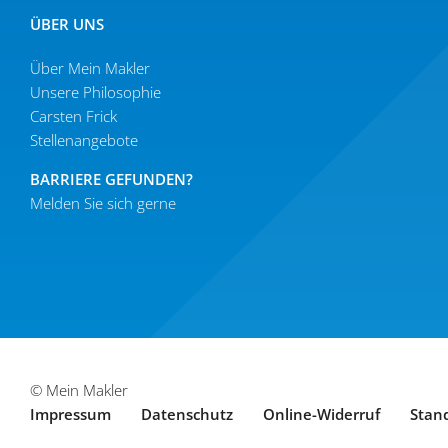
ÜBER UNS
Über Mein Makler
Unsere Philo­sophie
Carsten Frick
Stellen­an­gebote
BARRIERE GEFUNDEN?
Melden Sie sich gerne
© Mein Makler
Impressum
Daten­schutz
Online-Widerruf
Stan