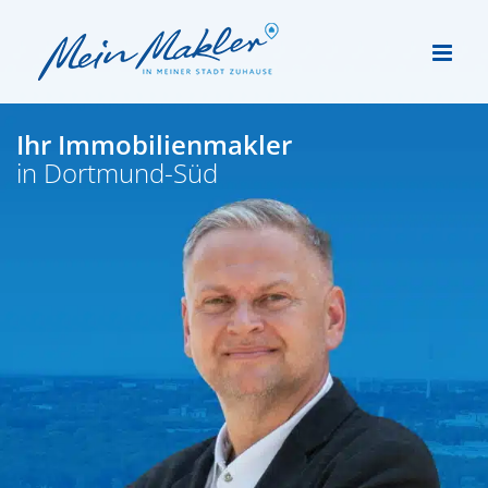
Zum
Inhalt
springen
Ihr Immobilien­makler
in Dortmund-Süd