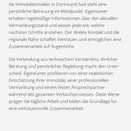
Als Immobilien­makler in Dortmund-Süd steht eine
persön­liche Betreuung im Mittel­punkt. Eigen­tümer
erhalten regel­mäßige Infor­ma­tionen über den aktuellen
Vermark­tungs­stand und wissen jederzeit, welche
nächsten Schritte anstehen. Der direkte Kontakt und die
regionale Nähe schaffen Vertrauen und ermög­lichen eine
Zusam­men­arbeit auf Augenhöhe.
Die Verbindung aus techni­schem Verständnis, ehrlicher
Beratung und persön­licher Begleitung macht den Unter­
schied. Eigen­tümer profi­tieren von einer realis­ti­schen
Einschätzung ihrer Immobilie, einer profes­sio­nellen
Vermarktung und einem festen Ansprech­partner
während des gesamten Verkaufs­pro­zesses. Diese Werte
prägen die tägliche Arbeit und bilden die Grundlage für
eine vertrau­ens­volle Zusammenarbeit.