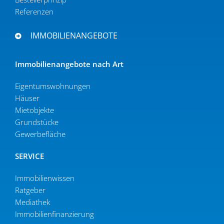
Referenzen
IMMOBILIENANGEBOTE
Immobi­li­en­an­gebote nach Art
Eigen­tums­woh­nungen
Häuser
Mietob­jekte
Grund­stücke
Gewer­be­fläche
SERVICE
Immobilien­wissen
Ratgeber
Mediathek
Immobi­li­en­fi­nan­zierung