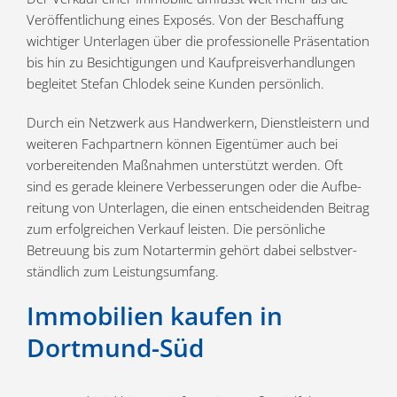
Veröf­fent­li­chung eines Exposés. Von der Beschaffung
wichtiger Unter­lagen über die profes­sio­nelle Präsen­tation
bis hin zu Besich­ti­gungen und Kaufpreis­ver­hand­lungen
begleitet Stefan Chlodek seine Kunden persönlich.
Durch ein Netzwerk aus Handwerkern, Dienst­leistern und
weiteren Fachpartnern können Eigen­tümer auch bei
vorbe­rei­tenden Maßnahmen unter­stützt werden. Oft
sind es gerade kleinere Verbes­se­rungen oder die Aufbe­
reitung von Unter­lagen, die einen entschei­denden Beitrag
zum erfolg­reichen Verkauf leisten. Die persön­liche
Betreuung bis zum Notar­termin gehört dabei selbst­ver­
ständlich zum Leistungsumfang.
Immobilien kaufen in
Dortmund-Süd