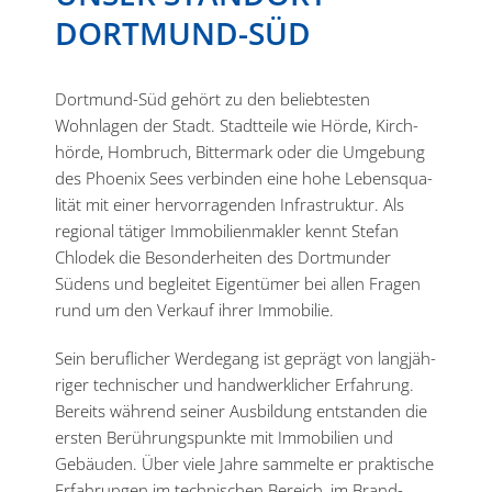
DORTMUND-SÜD
Dortmund-Süd gehört zu den belieb­testen
Wohnlagen der Stadt. Stadt­teile wie Hörde, Kirch­
hörde, Hombruch, Bittermark oder die Umgebung
des Phoenix Sees verbinden eine hohe Lebens­qua­
lität mit einer hervor­ra­genden Infra­struktur. Als
regional tätiger Immobilien­makler kennt Stefan
Chlodek die Beson­der­heiten des Dortmunder
Südens und begleitet Eigen­tümer bei allen Fragen
rund um den Verkauf ihrer Immobilie.
Sein beruf­licher Werdegang ist geprägt von langjäh­
riger techni­scher und handwerk­licher Erfahrung.
Bereits während seiner Ausbildung entstanden die
ersten Berüh­rungs­punkte mit Immobilien und
Gebäuden. Über viele Jahre sammelte er praktische
Erfah­rungen im techni­schen Bereich, im Brand­