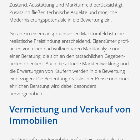
Zustand, Ausstattung und Markt­umfeld berück­sichtigt.
Zusätzlich fließen technische Aspekte und mögliche
Moder­ni­sie­rungs­po­ten­ziale in die Bewertung ein.
Gerade in einem anspruchs­vollen Markt­umfeld ist eine
realis­tische Preis­findung entscheidend. Eigen­tümer profi­
tieren von einer nachvoll­zieh­baren Markt­analyse und
einer Beratung, die sich an den tatsäch­lichen Gegeben­
heiten orien­tiert. Auch die aktuelle Markt­ent­wicklung und
die Erwar­tungen von Käufern werden in die Bewertung
einbe­zogen. Die Bedeutung realis­ti­scher Preise und einer
ehrlichen Beratung wird dabei besonders
hervorgehoben.
Vermietung und Verkauf von
Immobilien
Der Verkauf einer Immobilie umfasst weit mehr als die