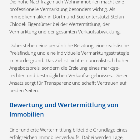
Die hohe Nachfrage nach Wohnim­mo­bilien macht eine
profes­sio­nelle Vermarktung besonders wichtig. Als
Immobilien­makler in Dortmund-Süd unter­stützt Stefan
Chlodek Eigen­tümer bei der Wertermittlung, der
Vermarktung und der gesamten Verkaufsabwicklung.
Dabei stehen eine persön­liche Beratung, eine realis­tische
Preis­findung und eine indivi­duelle Vermark­tungs­stra­tegie
im Vorder­grund. Das Ziel ist nicht ein unrea­lis­tisch hoher
Angebots­preis, sondern die Erzielung eines markt­ge­
rechten und bestmög­lichen Verkaufs­er­geb­nisses. Dieser
Ansatz sorgt für Trans­parenz und schafft Vertrauen auf
beiden Seiten.
Bewertung und Wertermittlung von
Immobilien
Eine fundierte Wertermittlung bildet die Grundlage eines
erfolg­reichen Immobi­li­en­ver­kaufs. Dabei werden Lage,