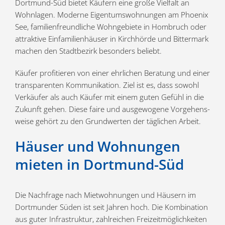
Dortmund-Süd bietet Käufern eine große Vielfalt an
Wohnlagen. Moderne Eigen­tums­woh­nungen am Phoenix
See, famili­en­freund­liche Wohnge­biete in Hombruch oder
attraktive Einfa­mi­li­en­häuser in Kirch­hörde und Bittermark
machen den Stadt­bezirk besonders beliebt.
Käufer profi­tieren von einer ehrlichen Beratung und einer
trans­pa­renten Kommu­ni­kation. Ziel ist es, dass sowohl
Verkäufer als auch Käufer mit einem guten Gefühl in die
Zukunft gehen. Diese faire und ausge­wogene Vorge­hens­
weise gehört zu den Grund­werten der täglichen Arbeit.
Häuser und Wohnungen
mieten in Dortmund-Süd
Die Nachfrage nach Mietwoh­nungen und Häusern im
Dortmunder Süden ist seit Jahren hoch. Die Kombi­nation
aus guter Infra­struktur, zahlreichen Freizeit­mög­lich­keiten