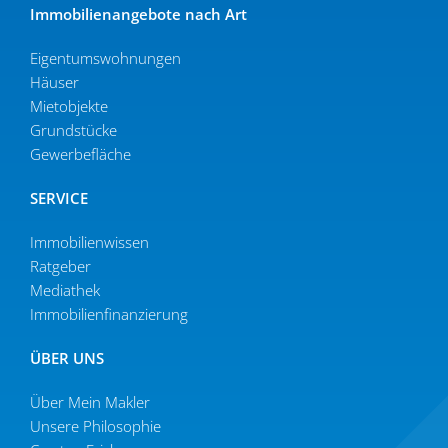
Immobi­li­en­an­gebote nach Art
Eigen­tums­woh­nungen
Häuser
Mietob­jekte
Grund­stücke
Gewer­be­fläche
SERVICE
Immobilien­wissen
Ratgeber
Mediathek
Immobi­li­en­fi­nan­zierung
ÜBER UNS
Über Mein Makler
Unsere Philo­sophie