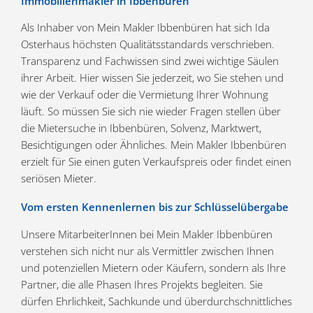
Immobilien­makler in Ibbenbüren
Als Inhaber von Mein Makler Ibben­büren hat sich Ida
Osterhaus höchsten Quali­täts­stan­dards verschrieben.
Trans­parenz und Fachwissen sind zwei wichtige Säulen
ihrer Arbeit. Hier wissen Sie jederzeit, wo Sie stehen und
wie der Verkauf oder die Vermietung Ihrer Wohnung
läuft. So müssen Sie sich nie wieder Fragen stellen über
die Mieter­suche in Ibben­büren, Solvenz, Marktwert,
Besich­ti­gungen oder Ähnliches. Mein Makler Ibben­büren
erzielt für Sie einen guten Verkaufs­preis oder findet einen
seriösen Mieter.
Vom ersten Kennen­lernen bis zur Schlüsselübergabe
Unsere Mitar­bei­te­rInnen bei Mein Makler Ibben­büren
verstehen sich nicht nur als Vermittler zwischen Ihnen
und poten­zi­ellen Mietern oder Käufern, sondern als Ihre
Partner, die alle Phasen Ihres Projekts begleiten. Sie
dürfen Ehrlichkeit, Sachkunde und überdurch­schnitt­liches