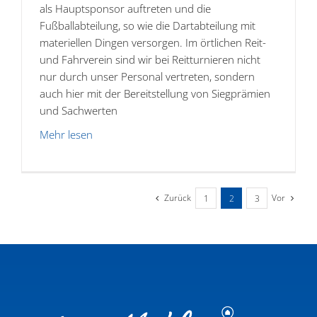
als Hauptsponsor auftreten und die
Fußballabteilung, so wie die Dartabteilung mit
materiellen Dingen versorgen. Im örtlichen Reit-
und Fahrverein sind wir bei Reitturnieren nicht
nur durch unser Personal vertreten, sondern
auch hier mit der Bereitstellung von Siegprämien
und Sachwerten
Mehr lesen
Zurück
Vor
1
2
3