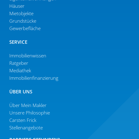
Häuser
Mietob­jekte
Grund­stücke
Gewer­be­fläche
SERVICE
Immobilien­wissen
Ratgeber
Mediathek
Immobi­li­en­fi­nan­zierung
ÜBER UNS
Über Mein Makler
Unsere Philo­sophie
Carsten Frick
Stellen­an­gebote