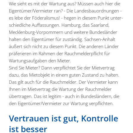
Wie sieht es mit der Wartung aus? Müssen auch hier die
Eigentümer/Vermieter ran? - Die Landes­bau­ord­nungen -
es lebe der Födera­lismus! - hegen in diesem Punkt unter­
schied­liche Auffas­sungen. Hamburg, das Saarland,
Mecklenburg-Vorpommern und weitere Bundes­länder
halten den Eigen­tümer für zuständig. Sachsen-Anhalt
äußert sich nicht zu diesem Punkt. Die anderen Länder
präfe­rieren im Rahmen der Rauch­mel­der­pflicht für
Wartungs­auf­gaben den Mieter.
Sind Sie Mieter? Dann verpflichtet Sie der Mietvertrag
dazu, das Mietobjekt in einem guten Zustand zu halten.
Das gilt auch für die Rauch­melder. Der Vermieter kann
Ihnen im Mietvertrag die Wartung der Rauch­melder
übertragen. Das ist legitim - auch in Bundes­ländern, die
den Eigentümer/Vermieter zur Wartung verpflichten.
Vertrauen ist gut, Kontrolle
ist besser