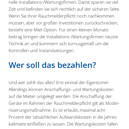
nelle Instal­la­tions-/Wartungs­firmen. Damit sparen sie viel
Zeit und befinden sie sich rechtlich auf der sicheren Seite.
Wenn Sie Ihrer Rauch­mel­der­pflicht noch nachkommen
müssen, aber vor großen Inves­ti­tionen zurück­schrecken,
besteht eine Miet-Option. Für einen kleinen Monats­
beitrag bringen die Instal­la­tions-/Wartungs­firmen neuste
Technik an und kümmern sich turnus­gemäß um die
Kontrollen und Instandsetzungen.
Wer soll das bezahlen?
Und wer zahlt das alles? Erst einmal der Eigen­tümer.
Aller­dings können Anschaf­fungs- und Wartungs­kosten
auf die Mieter umgelegt werden. Die Anschaffung der
Geräte im Rahmen der Rauch­mel­der­pflicht gilt als Moder­
ni­sie­rungs­maß­nahme. Es ist erlaubt, maximal acht
Prozent der tatsäch­lichen Aufwands­kosten in die Jahres­
kalt­miete einfließen zu lassen. Die Wartungs­kosten fallen