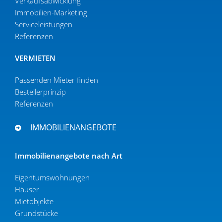
Verkaufs­ab­wicklung
Immobilien-Marketing
Serviceleistungen
Referenzen
VERMIETEN
Passenden Mieter finden
Bestel­ler­prinzip
Referenzen
IMMOBILIENANGEBOTE
Immobi­li­en­an­gebote nach Art
Eigen­tums­woh­nungen
Häuser
Mietob­jekte
Grund­stücke