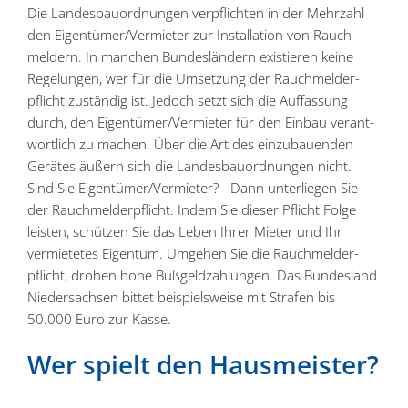
Die Landes­bau­ord­nungen verpflichten in der Mehrzahl
den Eigentümer/Vermieter zur Instal­lation von Rauch­
meldern. In manchen Bundes­ländern existieren keine
Regelungen, wer für die Umsetzung der Rauch­mel­der­
pflicht zuständig ist. Jedoch setzt sich die Auffassung
durch, den Eigentümer/Vermieter für den Einbau verant­
wortlich zu machen. Über die Art des einzu­bau­enden
Gerätes äußern sich die Landes­bau­ord­nungen nicht.
Sind Sie Eigentümer/Vermieter? - Dann unter­liegen Sie
der Rauch­mel­der­pflicht. Indem Sie dieser Pflicht Folge
leisten, schützen Sie das Leben Ihrer Mieter und Ihr
vermie­tetes Eigentum. Umgehen Sie die Rauch­mel­der­
pflicht, drohen hohe Bußgeld­zah­lungen. Das Bundesland
Nieder­sachsen bittet beispiels­weise mit Strafen bis
50.000 Euro zur Kasse.
Wer spielt den Hausmeister?