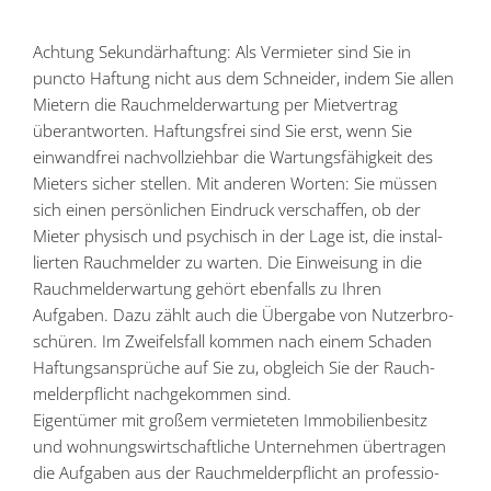
Achtung Sekun­där­haftung: Als Vermieter sind Sie in
puncto Haftung nicht aus dem Schneider, indem Sie allen
Mietern die Rauch­mel­der­wartung per Mietvertrag
überant­worten. Haftungsfrei sind Sie erst, wenn Sie
einwandfrei nachvoll­ziehbar die Wartungs­fä­higkeit des
Mieters sicher stellen. Mit anderen Worten: Sie müssen
sich einen persön­lichen Eindruck verschaffen, ob der
Mieter physisch und psychisch in der Lage ist, die instal­
lierten Rauch­melder zu warten. Die Einweisung in die
Rauch­mel­der­wartung gehört ebenfalls zu Ihren
Aufgaben. Dazu zählt auch die Übergabe von Nutzer­bro­
schüren. Im Zweifelsfall kommen nach einem Schaden
Haftungs­an­sprüche auf Sie zu, obgleich Sie der Rauch­
mel­der­pflicht nachge­kommen sind.
Eigen­tümer mit großem vermie­teten Immobi­li­en­besitz
und wohnungs­wirt­schaft­liche Unter­nehmen übertragen
die Aufgaben aus der Rauch­mel­der­pflicht an profes­sio­