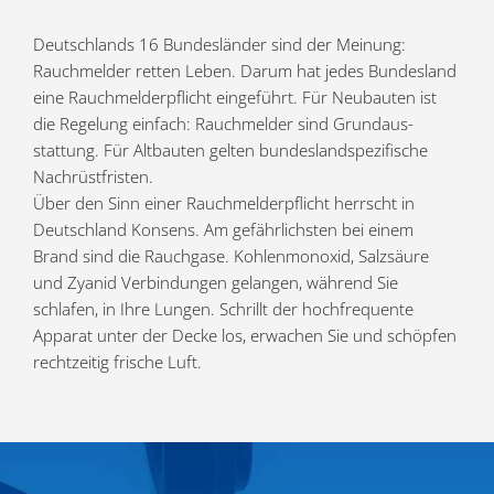
Deutsch­lands 16 Bundes­länder sind der Meinung:
Rauch­melder retten Leben. Darum hat jedes Bundesland
eine Rauch­mel­der­pflicht einge­führt. Für Neubauten ist
die Regelung einfach: Rauch­melder sind Grund­aus­
stattung. Für Altbauten gelten bundes­land­spe­zi­fische
Nachrüstfristen.
Über den Sinn einer Rauch­mel­der­pflicht herrscht in
Deutschland Konsens. Am gefähr­lichsten bei einem
Brand sind die Rauchgase. Kohlen­monoxid, Salzsäure
und Zyanid Verbin­dungen gelangen, während Sie
schlafen, in Ihre Lungen. Schrillt der hochfre­quente
Apparat unter der Decke los, erwachen Sie und schöpfen
recht­zeitig frische Luft.