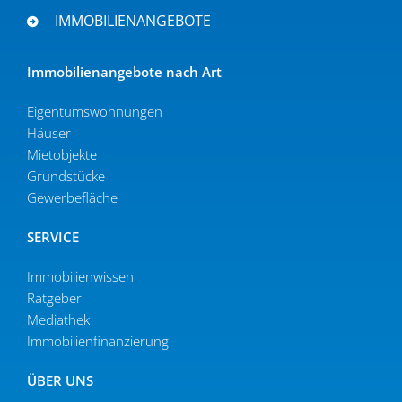
IMMOBILIENANGEBOTE
Immobi­li­en­an­gebote nach Art
Eigen­tums­woh­nungen
Häuser
Mietob­jekte
Grund­stücke
Gewer­be­fläche
SERVICE
Immobilien­wissen
Ratgeber
Mediathek
Immobi­li­en­fi­nan­zierung
ÜBER UNS