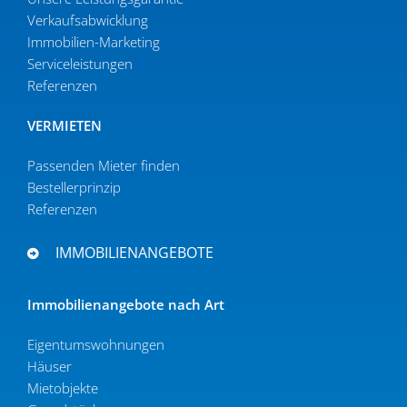
Verkaufs­ab­wicklung
Immobilien-Marketing
Serviceleistungen
Referenzen
VERMIETEN
Passenden Mieter finden
Bestel­ler­prinzip
Referenzen
IMMOBILIENANGEBOTE
Immobi­li­en­an­gebote nach Art
Eigen­tums­woh­nungen
Häuser
Mietob­jekte