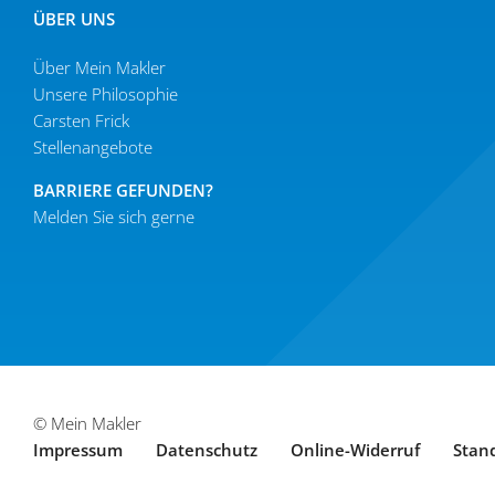
ÜBER UNS
Über Mein Makler
Unsere Philo­sophie
Carsten Frick
Stellen­an­gebote
BARRIERE GEFUNDEN?
Melden Sie sich gerne
© Mein Makler
Impressum
Daten­schutz
Online-Widerruf
Stan