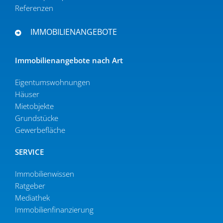
Referenzen
IMMOBILIENANGEBOTE
Immobi­li­en­an­gebote nach Art
Eigen­tums­woh­nungen
Häuser
Mietob­jekte
Grund­stücke
Gewer­be­fläche
SERVICE
Immobilien­wissen
Ratgeber
Mediathek
Immobi­li­en­fi­nan­zierung