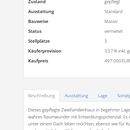
Zustand
gepflegt
Ausstattung
Standard
Bauweise
Massiv
Status
vermietet
Stellplätze
3
Käufer­provision
3,57 % inkl. 
Kaufpreis
497.000 EUR
Beschreibung
Ausstattung
Lage
Sonsti
Dieses gepflegte Zweifamilienhaus in begehrter Lage
wahres Raumwunder mit Entwicklungspotenzial. Es ei
unter einem Dach leben möchten, ebenso wie für K