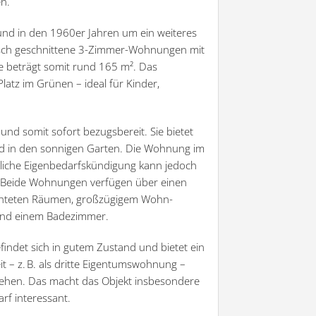
n.
und in den 1960er Jahren um ein weiteres
tisch geschnittene 3-Zimmer-Wohnungen mit
e beträgt somit rund 165 m². Das
latz im Grünen – ideal für Kinder,
und somit sofort bezugsbereit. Sie bietet
nd in den sonnigen Garten. Die Wohnung im
gliche Eigenbedarfskündigung kann jedoch
en. Beide Wohnungen verfügen über einen
lichteten Räumen, großzügigem Wohn-
 und einem Badezimmer.
indet sich in gutem Zustand und bietet ein
t – z. B. als dritte Eigentumswohnung –
tehen. Das macht das Objekt insbesondere
rf interessant.