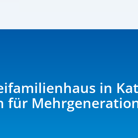
fa­mi­li­enhaus in Ka
 für Mehrgeneratio