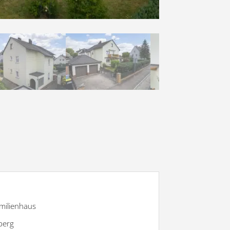
milienhaus
berg