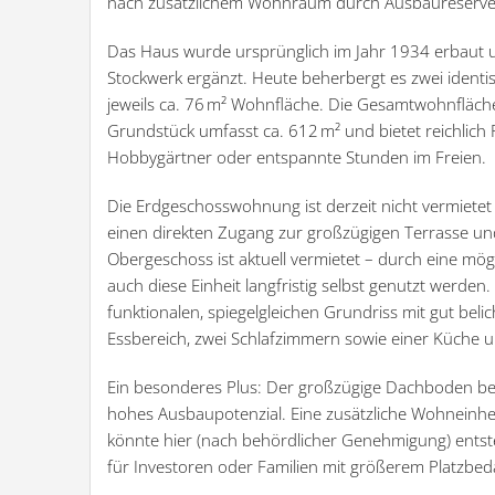
nach zusätzlichem Wohnraum durch Ausbaureserve
Das Haus wurde ursprünglich im Jahr 1934 erbaut 
Stockwerk ergänzt. Heute beherbergt es zwei iden
jeweils ca. 76 m² Wohnfläche. Die Gesamtwohnfläch
Grundstück umfasst ca. 612 m² und bietet reichlich P
Hobbygärtner oder entspannte Stunden im Freien.
Die Erdgeschosswohnung ist derzeit nicht vermietet 
einen direkten Zugang zur großzügigen Terrasse u
Obergeschoss ist aktuell vermietet – durch eine mö
auch diese Einheit langfristig selbst genutzt werd
funktionalen, spiegelgleichen Grundriss mit gut be
Essbereich, zwei Schlafzimmern sowie einer Küche
Ein besonderes Plus: Der großzügige Dachboden bef
hohes Ausbaupotenzial. Eine zusätzliche Wohneinhei
könnte hier (nach behördlicher Genehmigung) ents
für Investoren oder Familien mit größerem Platzbeda