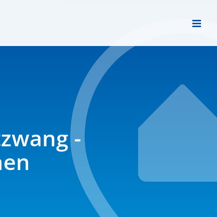
tzwang -
nen