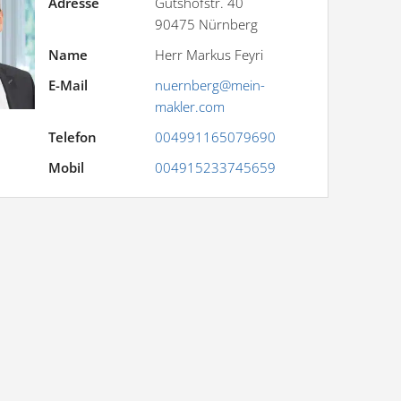
Adresse
Gutshofstr. 40
90475
Nürnberg
Name
Herr Markus Feyri
E-Mail
nuernberg@mein-
makler.com
Telefon
004991165079690
Mobil
004915233745659