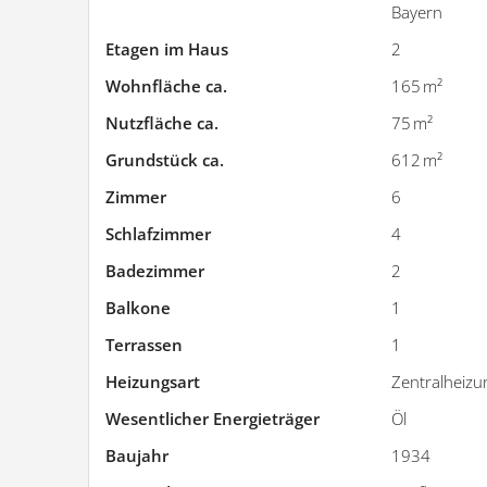
Bayern
Etagen im Haus
2
Wohnfläche ca.
165 m²
Nutzfläche ca.
75 m²
Grund­stück ca.
612 m²
Zimmer
6
Schlafzimmer
4
Badezimmer
2
Balkone
1
Terrassen
1
Heizungsart
Zentralheizu
Wesentlicher Energieträger
Öl
Baujahr
1934